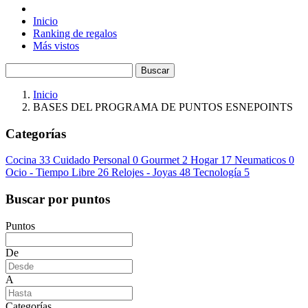
Inicio
Ranking de regalos
Más vistos
Buscar
Inicio
BASES DEL PROGRAMA DE PUNTOS ESNEPOINTS
Categorías
Cocina
33
Cuidado Personal
0
Gourmet
2
Hogar
17
Neumaticos
0
Ocio - Tiempo Libre
26
Relojes - Joyas
48
Tecnología
5
Buscar por puntos
Puntos
De
A
Categorías