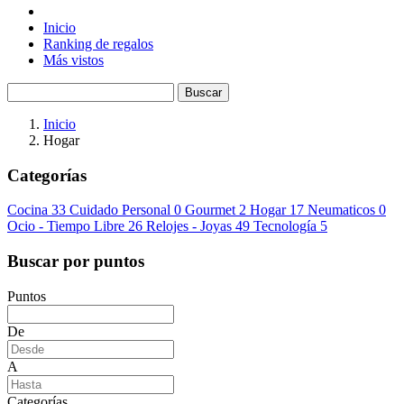
Inicio
Ranking de regalos
Más vistos
Buscar
Inicio
Hogar
Categorías
Cocina
33
Cuidado Personal
0
Gourmet
2
Hogar
17
Neumaticos
0
Ocio - Tiempo Libre
26
Relojes - Joyas
49
Tecnología
5
Buscar por puntos
Puntos
De
A
Categorías