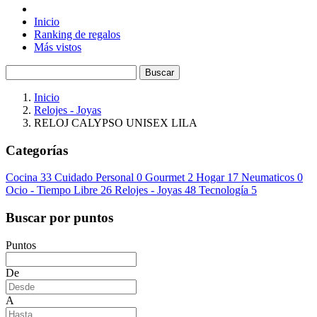
Inicio
Ranking de regalos
Más vistos
Buscar
Inicio
Relojes - Joyas
RELOJ CALYPSO UNISEX LILA
Categorías
Cocina
33
Cuidado Personal
0
Gourmet
2
Hogar
17
Neumaticos
0
Ocio - Tiempo Libre
26
Relojes - Joyas
48
Tecnología
5
Buscar por puntos
Puntos
De
A