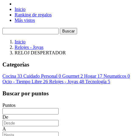
Inicio
Ranking de regalos
Más vistos
Buscar
Inicio
Relojes - Joyas
RELOJ DESPERTADOR
Categorías
Cocina
33
Cuidado Personal
0
Gourmet
2
Hogar
17
Neumaticos
0
Ocio - Tiempo Libre
26
Relojes - Joyas
48
Tecnología
5
Buscar por puntos
Puntos
De
A