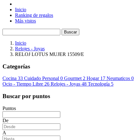
Inicio
Ranking de regalos
Más vistos
Buscar
Inicio
Relojes - Joyas
RELOJ LOTUS MUJER 15509/E
Categorías
Cocina
33
Cuidado Personal
0
Gourmet
2
Hogar
17
Neumaticos
0
Ocio - Tiempo Libre
26
Relojes - Joyas
48
Tecnología
5
Buscar por puntos
Puntos
De
A