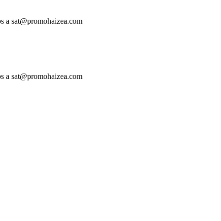
enos a sat@promohaizea.com
enos a sat@promohaizea.com