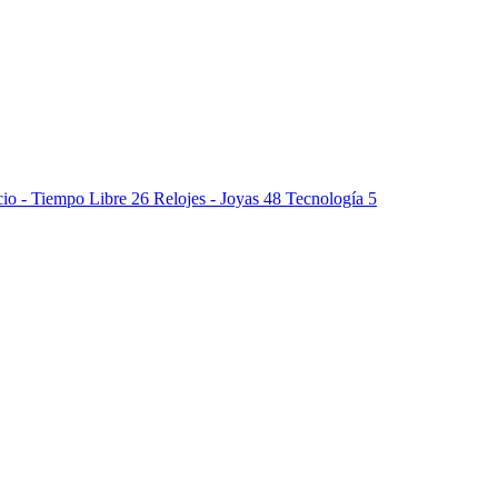
io - Tiempo Libre
26
Relojes - Joyas
48
Tecnología
5