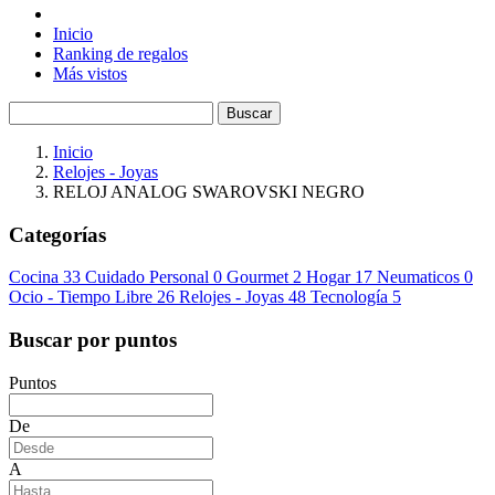
Inicio
Ranking de regalos
Más vistos
Buscar
Inicio
Relojes - Joyas
RELOJ ANALOG SWAROVSKI NEGRO
Categorías
Cocina
33
Cuidado Personal
0
Gourmet
2
Hogar
17
Neumaticos
0
Ocio - Tiempo Libre
26
Relojes - Joyas
48
Tecnología
5
Buscar por puntos
Puntos
De
A