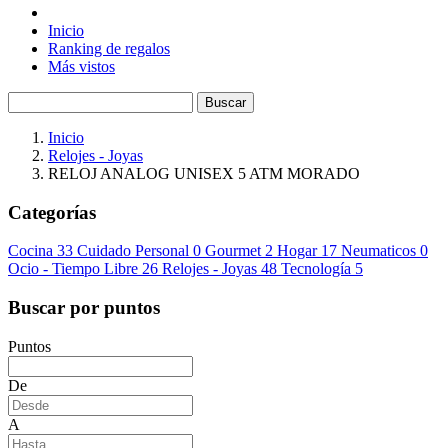
Inicio
Ranking de regalos
Más vistos
Buscar
Inicio
Relojes - Joyas
RELOJ ANALOG UNISEX 5 ATM MORADO
Categorías
Cocina
33
Cuidado Personal
0
Gourmet
2
Hogar
17
Neumaticos
0
Ocio - Tiempo Libre
26
Relojes - Joyas
48
Tecnología
5
Buscar por puntos
Puntos
De
A