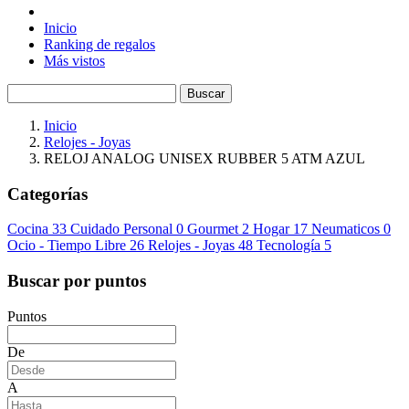
Inicio
Ranking de regalos
Más vistos
Buscar
Inicio
Relojes - Joyas
RELOJ ANALOG UNISEX RUBBER 5 ATM AZUL
Categorías
Cocina
33
Cuidado Personal
0
Gourmet
2
Hogar
17
Neumaticos
0
Ocio - Tiempo Libre
26
Relojes - Joyas
48
Tecnología
5
Buscar por puntos
Puntos
De
A